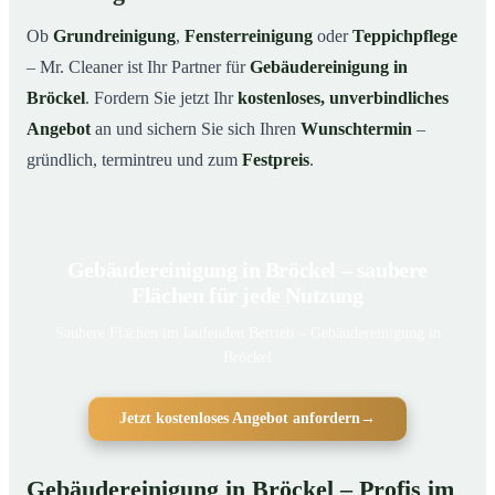
Ob
Grundreinigung
,
Fensterreinigung
oder
Teppichpflege
– Mr. Cleaner ist Ihr Partner für
Gebäudereinigung in
Bröckel
. Fordern Sie jetzt Ihr
kostenloses, unverbindliches
Angebot
an und sichern Sie sich Ihren
Wunschtermin
–
gründlich, termintreu und zum
Festpreis
.
Gebäudereinigung in Bröckel – saubere
Flächen für jede Nutzung
Saubere Flächen im laufenden Betrieb – Gebäudereinigung in
Bröckel
Jetzt kostenloses Angebot anfordern
→
Gebäudereinigung in Bröckel – Profis im