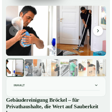
INHALT
Gebäudereinigung Bröckel – für Privathaushalte, die
01
Gebäudereinigung Bröckel – für
Wert auf Sauberkeit legen
Privathaushalte, die Wert auf Sauberkeit
Unsere Leistungen im Überblick
02