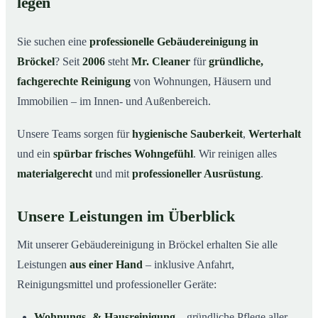
legen
Warum Mr. Cleaner in Bröckel?
03
Sie suchen eine
professionelle Gebäudereinigung in
So läuft die Gebäudereinigung ab
04
Bröckel
? Seit
2006
steht
Mr. Cleaner
für
gründliche,
Typische Anlässe für eine Gebäudereinigung
05
fachgerechte Reinigung
von Wohnungen, Häusern und
Gebäudereinigung in Bröckel & Umgebung
06
Immobilien – im Innen- und Außenbereich.
Jetzt Angebot einholen
07
Unsere Teams sorgen für
hygienische Sauberkeit
,
Werterhalt
Gebäudereinigung in Bröckel – Profis im Einsatz
08
und ein
spürbar frisches Wohngefühl
. Wir reinigen alles
materialgerecht
und mit
professioneller Ausrüstung
.
Unsere Leistungen im Überblick
Mit unserer Gebäudereinigung in Bröckel erhalten Sie alle
Leistungen
aus einer Hand
– inklusive Anfahrt,
Reinigungsmittel und professioneller Geräte:
Wohnungs- & Hausreinigung
– gründliche Pflege aller