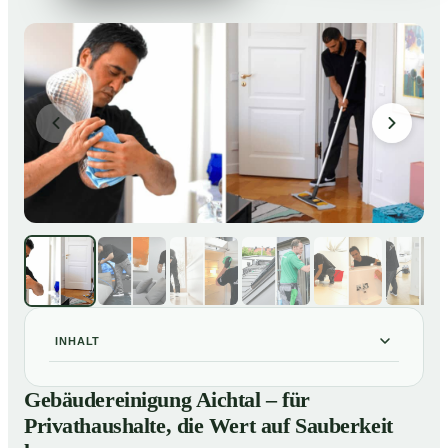
INHALT
Gebäudereinigung Aichtal – für Privathaushalte, die
01
Gebäudereinigung Aichtal – für
Wert auf Sauberkeit legen
Privathaushalte, die Wert auf Sauberkeit
Unsere Leistungen im Überblick
02