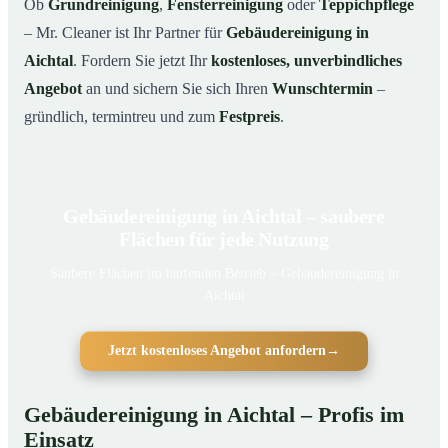
Ob
Grundreinigung
,
Fensterreinigung
oder
Teppichpflege
– Mr. Cleaner ist Ihr Partner für
Gebäudereinigung in
Aichtal
. Fordern Sie jetzt Ihr
kostenloses, unverbindliches
Angebot
an und sichern Sie sich Ihren
Wunschtermin
–
gründlich, termintreu und zum
Festpreis
.
Gebäudereinigung in Aichtal – saubere
Flächen für jede Nutzung
Saubere Flächen im laufenden Betrieb – Gebäudereinigung in
Aichtal
Jetzt kostenloses Angebot anfordern
→
Gebäudereinigung in Aichtal – Profis im
Einsatz