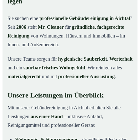
legen
Warum Mr. Cleaner in Aichtal?
03
Sie suchen eine
professionelle Gebäudereinigung in Aichtal
?
So läuft die Gebäudereinigung ab
04
Seit
2006
steht
Mr. Cleaner
für
gründliche, fachgerechte
Typische Anlässe für eine Gebäudereinigung
05
Reinigung
von Wohnungen, Häusern und Immobilien – im
Gebäudereinigung in Aichtal & Umgebung
06
Innen- und Außenbereich.
Jetzt Angebot einholen
07
Unsere Teams sorgen für
hygienische Sauberkeit
,
Werterhalt
Gebäudereinigung in Aichtal – Profis im Einsatz
08
und ein
spürbar frisches Wohngefühl
. Wir reinigen alles
materialgerecht
und mit
professioneller Ausrüstung
.
Unsere Leistungen im Überblick
Mit unserer Gebäudereinigung in Aichtal erhalten Sie alle
Leistungen
aus einer Hand
– inklusive Anfahrt,
Reinigungsmittel und professioneller Geräte:
Wohnungs- & Hausreinigung
– gründliche Pflege aller