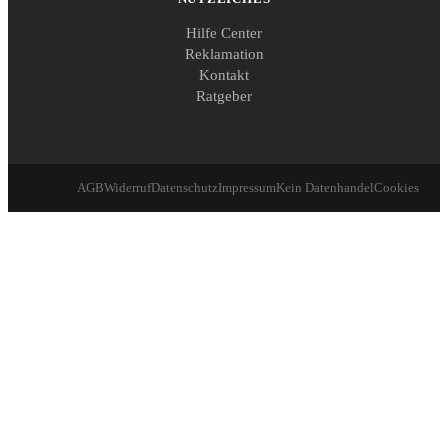
Hilfe Center
Reklamation
Kontakt
Ratgeber
AGB
Widerruf
Datenschutz
Impressum
Kein Datenhandel
Cookies