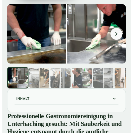
INHALT
Professionelle Gastronomiereinigung in Unterhaching
01
Professionelle Gastronomiereinigung in
gesucht: Mit Sauberkeit und Hygiene entspannt durch
Unterhaching gesucht: Mit Sauberkeit und
die amtliche Kontrolle
Hygiene entspannt durch die amtliche