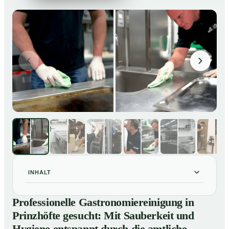
INHALT
Professionelle Gastronomiereinigung in Prinzhöfte
01
Professionelle Gastronomiereinigung in
gesucht: Mit Sauberkeit und Hygiene entspannt durch
Prinzhöfte gesucht: Mit Sauberkeit und
die amtliche Kontrolle