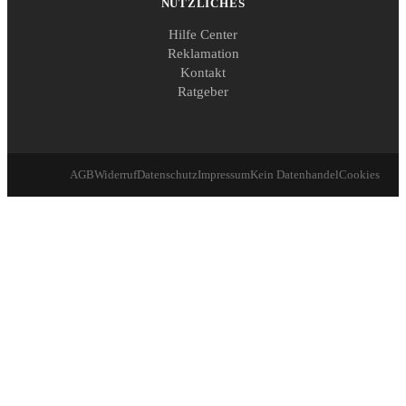
NÜTZLICHES
Hilfe Center
Reklamation
Kontakt
Ratgeber
AGB
Widerruf
Datenschutz
Impressum
Kein Datenhandel
Cookies