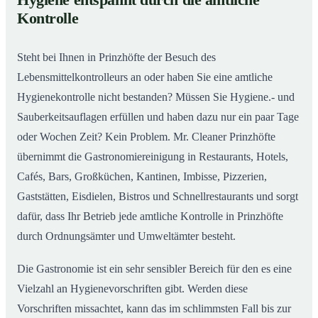
Hygiene entspannt durch die amtliche
Gastronomiereinigung in Prinzhöfte – Qualität, die
02
Kontrolle
man sieht
Steht bei Ihnen in Prinzhöfte der Besuch des
Lebensmittelkontrolleurs an oder haben Sie eine amtliche
Hygienekontrolle nicht bestanden? Müssen Sie Hygiene.- und
Sauberkeitsauflagen erfüllen und haben dazu nur ein paar Tage
oder Wochen Zeit? Kein Problem. Mr. Cleaner Prinzhöfte
übernimmt die Gastronomiereinigung in Restaurants, Hotels,
Cafés, Bars, Großküchen, Kantinen, Imbisse, Pizzerien,
Gaststätten, Eisdielen, Bistros und Schnellrestaurants und sorgt
dafür, dass Ihr Betrieb jede amtliche Kontrolle in Prinzhöfte
durch Ordnungsämter und Umweltämter besteht.
Die Gastronomie ist ein sehr sensibler Bereich für den es eine
Vielzahl an Hygienevorschriften gibt. Werden diese
Vorschriften missachtet, kann das im schlimmsten Fall bis zur