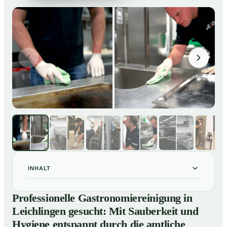
INHALT
Professionelle Gastronomiereinigung in Leichlingen
01
Professionelle Gastronomiereinigung in
gesucht: Mit Sauberkeit und Hygiene entspannt durch
Leichlingen gesucht: Mit Sauberkeit und
die amtliche Kontrolle
Hygiene entspannt durch die amtliche