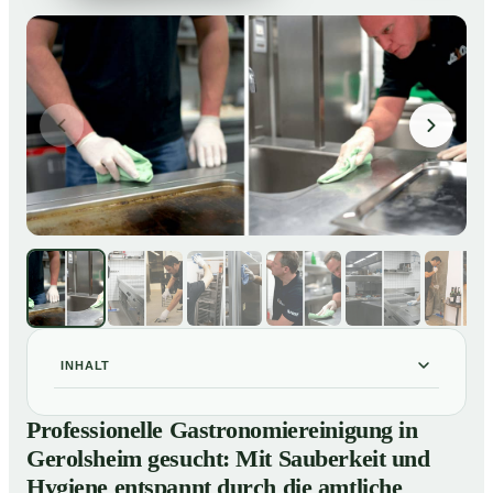
INHALT
Professionelle Gastronomiereinigung in Gerolsheim
01
Professionelle Gastronomiereinigung in
gesucht: Mit Sauberkeit und Hygiene entspannt durch
Gerolsheim gesucht: Mit Sauberkeit und
die amtliche Kontrolle
Hygiene entspannt durch die amtliche