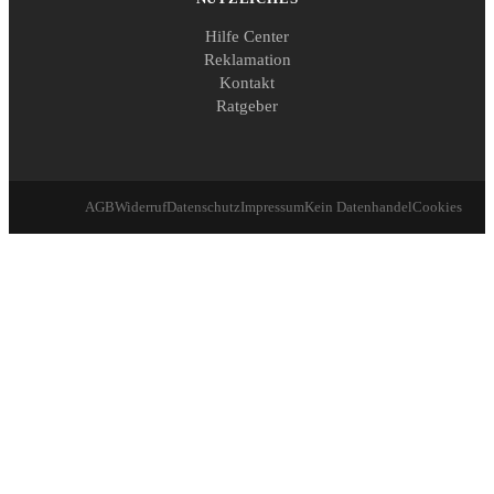
Hilfe Center
Reklamation
Kontakt
Ratgeber
AGB
Widerruf
Datenschutz
Impressum
Kein Datenhandel
Cookies