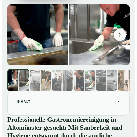
INHALT
Professionelle Gastronomiereinigung in Altomünster
01
Professionelle Gastronomiereinigung in
gesucht: Mit Sauberkeit und Hygiene entspannt durch
Altomünster gesucht: Mit Sauberkeit und
die amtliche Kontrolle
Hygiene entspannt durch die amtliche