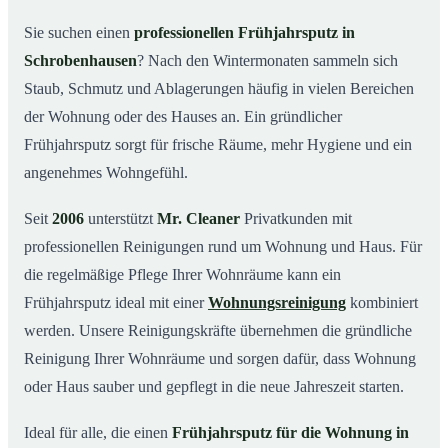
Was kostet ein Frühjahrsputz in Schrobenhausen?
03
Sie suchen einen
professionellen Frühjahrsputz in
Schrobenhausen
? Nach den Wintermonaten sammeln sich
Warum Mr. Cleaner in Schrobenhausen?
04
Staub, Schmutz und Ablagerungen häufig in vielen Bereichen
Typische Anlässe für einen Frühjahrsputz
05
der Wohnung oder des Hauses an. Ein gründlicher
Frühjahrsputz in Schrobenhausen & Umgebung
06
Frühjahrsputz sorgt für frische Räume, mehr Hygiene und ein
Jetzt Angebot einholen
07
angenehmes Wohngefühl.
Frühjahrsputz in Schrobenhausen – so arbeiten unsere
08
Profis
Seit
2006
unterstützt
Mr. Cleaner
Privatkunden mit
professionellen Reinigungen rund um Wohnung und Haus. Für
die regelmäßige Pflege Ihrer Wohnräume kann ein
Frühjahrsputz ideal mit einer
Wohnungsreinigung
kombiniert
werden. Unsere Reinigungskräfte übernehmen die gründliche
Reinigung Ihrer Wohnräume und sorgen dafür, dass Wohnung
oder Haus sauber und gepflegt in die neue Jahreszeit starten.
Ideal für alle, die einen
Frühjahrsputz für die Wohnung in