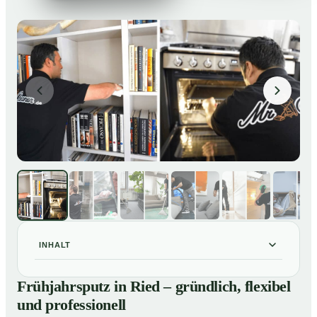
INHALT
Frühjahrsputz in Ried – gründlich, flexibel und
01
Frühjahrsputz in Ried – gründlich, flexibel
professionell
und professionell
Was gehört zu einem Frühjahrsputz?
02