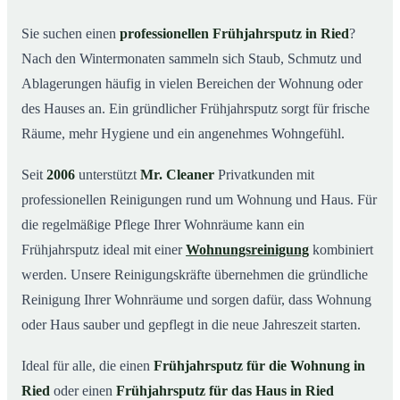
Was kostet ein Frühjahrsputz in Ried?
03
Sie suchen einen
professionellen Frühjahrsputz in Ried
?
Nach den Wintermonaten sammeln sich Staub, Schmutz und
Warum Mr. Cleaner in Ried?
04
Ablagerungen häufig in vielen Bereichen der Wohnung oder
Typische Anlässe für einen Frühjahrsputz
05
des Hauses an. Ein gründlicher Frühjahrsputz sorgt für frische
Frühjahrsputz in Ried & Umgebung
06
Räume, mehr Hygiene und ein angenehmes Wohngefühl.
Jetzt Angebot einholen
07
Seit
2006
unterstützt
Mr. Cleaner
Privatkunden mit
Frühjahrsputz in Ried – so arbeiten unsere Profis
08
professionellen Reinigungen rund um Wohnung und Haus. Für
die regelmäßige Pflege Ihrer Wohnräume kann ein
Frühjahrsputz ideal mit einer
Wohnungsreinigung
kombiniert
werden. Unsere Reinigungskräfte übernehmen die gründliche
Reinigung Ihrer Wohnräume und sorgen dafür, dass Wohnung
oder Haus sauber und gepflegt in die neue Jahreszeit starten.
Ideal für alle, die einen
Frühjahrsputz für die Wohnung in
Ried
oder einen
Frühjahrsputz für das Haus in Ried