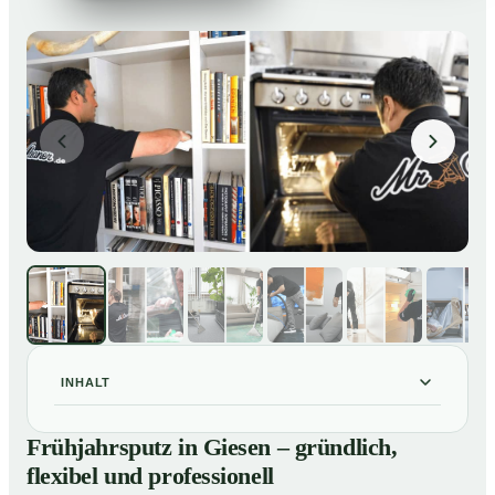
INHALT
Frühjahrsputz in Giesen – gründlich, flexibel und
01
Frühjahrsputz in Giesen – gründlich,
professionell
flexibel und professionell
Was gehört zu einem Frühjahrsputz?
02