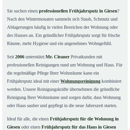
Was kostet ein Frühjahrsputz in Giesen?
03
Sie suchen einen
professionellen Frühjahrsputz in Giesen
?
Nach den Wintermonaten sammeln sich Staub, Schmutz und
Warum Mr. Cleaner in Giesen?
04
Ablagerungen häufig in vielen Bereichen der Wohnung oder
Typische Anlässe für einen Frühjahrsputz
05
des Hauses an. Ein gründlicher Frühjahrsputz sorgt für frische
Frühjahrsputz in Giesen & Umgebung
06
Räume, mehr Hygiene und ein angenehmes Wohngefühl.
Jetzt Angebot einholen
07
Seit
2006
unterstützt
Mr. Cleaner
Privatkunden mit
Frühjahrsputz in Giesen – so arbeiten unsere
08
Profis
professionellen Reinigungen rund um Wohnung und Haus. Für
die regelmäßige Pflege Ihrer Wohnräume kann ein
Frühjahrsputz ideal mit einer
Wohnungsreinigung
kombiniert
werden. Unsere Reinigungskräfte übernehmen die gründliche
Reinigung Ihrer Wohnräume und sorgen dafür, dass Wohnung
oder Haus sauber und gepflegt in die neue Jahreszeit starten.
Ideal für alle, die einen
Frühjahrsputz für die Wohnung in
Giesen
oder einen
Frühjahrsputz für das Haus in Giesen