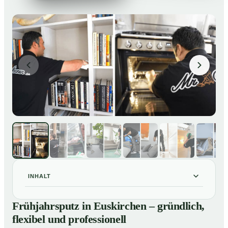
INHALT
Frühjahrsputz in Euskirchen – gründlich, flexibel und
01
Frühjahrsputz in Euskirchen – gründlich,
professionell
flexibel und professionell
Was gehört zu einem Frühjahrsputz?
02