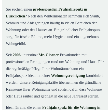
Was kostet ein Frühjahrsputz in Euskirchen?
03
Sie suchen einen
professionellen Frühjahrsputz in
Euskirchen
? Nach den Wintermonaten sammeln sich Staub,
Warum Mr. Cleaner in Euskirchen?
04
Schmutz und Ablagerungen häufig in vielen Bereichen der
Typische Anlässe für einen Frühjahrsputz
05
Wohnung oder des Hauses an. Ein gründlicher Frühjahrsputz
Frühjahrsputz in Euskirchen & Umgebung
06
sorgt für frische Räume, mehr Hygiene und ein angenehmes
Jetzt Angebot einholen
07
Wohngefühl.
Frühjahrsputz in Euskirchen – so arbeiten unsere
08
Profis
Seit
2006
unterstützt
Mr. Cleaner
Privatkunden mit
professionellen Reinigungen rund um Wohnung und Haus. Für
die regelmäßige Pflege Ihrer Wohnräume kann ein
Frühjahrsputz ideal mit einer
Wohnungsreinigung
kombiniert
werden. Unsere Reinigungskräfte übernehmen die gründliche
Reinigung Ihrer Wohnräume und sorgen dafür, dass Wohnung
oder Haus sauber und gepflegt in die neue Jahreszeit starten.
Ideal für alle, die einen
Frühjahrsputz für die Wohnung in