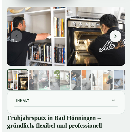
INHALT
Frühjahrsputz in Bad Hönningen – gründlich, flexibel
01
Frühjahrsputz in Bad Hönningen –
und professionell
gründlich, flexibel und professionell
Was gehört zu einem Frühjahrsputz?
02