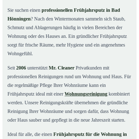
Was kostet ein Frühjahrsputz in Bad Hönningen?
03
Sie suchen einen
professionellen Frühjahrsputz in Bad
Hönningen
? Nach den Wintermonaten sammeln sich Staub,
Warum Mr. Cleaner in Bad Hönningen?
04
Schmutz und Ablagerungen häufig in vielen Bereichen der
Typische Anlässe für einen Frühjahrsputz
05
Wohnung oder des Hauses an. Ein gründlicher Frühjahrsputz
Frühjahrsputz in Bad Hönningen & Umgebung
06
sorgt für frische Räume, mehr Hygiene und ein angenehmes
Jetzt Angebot einholen
07
Wohngefühl.
Frühjahrsputz in Bad Hönningen – so arbeiten unsere
08
Profis
Seit
2006
unterstützt
Mr. Cleaner
Privatkunden mit
professionellen Reinigungen rund um Wohnung und Haus. Für
die regelmäßige Pflege Ihrer Wohnräume kann ein
Frühjahrsputz ideal mit einer
Wohnungsreinigung
kombiniert
werden. Unsere Reinigungskräfte übernehmen die gründliche
Reinigung Ihrer Wohnräume und sorgen dafür, dass Wohnung
oder Haus sauber und gepflegt in die neue Jahreszeit starten.
Ideal für alle, die einen
Frühjahrsputz für die Wohnung in