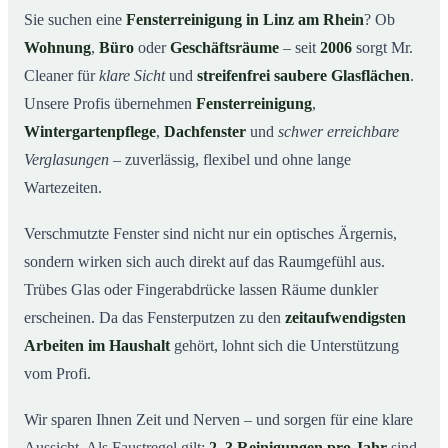
Warum Mr. Cleaner in Linz am Rhein?
03
Sie suchen eine
Fensterreinigung in Linz am Rhein
? Ob
Wohnung
,
Büro
oder
Geschäftsräume
– seit
2006
sorgt Mr.
So funktioniert’s
04
Cleaner für
klare Sicht
und
streifenfrei saubere Glasflächen
.
Fensterreinigung in Linz am Rhein und Umgebung
05
Unsere Profis übernehmen
Fensterreinigung
,
Jetzt kostenloses Angebot einholen
06
Wintergartenpflege
,
Dachfenster
und
schwer erreichbare
So arbeiten unsere Reinigungskräfte bei einer
07
Verglasungen
– zuverlässig, flexibel und ohne lange
Fensterreinigung in Linz am Rhein
Wartezeiten.
Verschmutzte Fenster sind nicht nur ein optisches Ärgernis,
sondern wirken sich auch direkt auf das Raumgefühl aus.
Trübes Glas oder Fingerabdrücke lassen Räume dunkler
erscheinen. Da das Fensterputzen zu den
zeitaufwendigsten
Arbeiten im Haushalt
gehört, lohnt sich die Unterstützung
vom Profi.
Wir sparen Ihnen Zeit und Nerven – und sorgen für eine klare
Aussicht. Als Faustregel gilt:
2–3 Reinigungen pro Jahr
sind