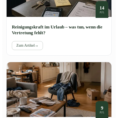
14
JUL
Reinigungskraft im Urlaub – was tun, wenn die
Vertretung fehlt?
Zum Artikel
→
9
JUL