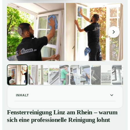
INHALT
Fensterreinigung Linz am Rhein – warum sich eine
01
Fensterreinigung Linz am Rhein – warum
professionelle Reinigung lohnt
sich eine professionelle Reinigung lohnt
Unsere Leistungen im Überblick
02