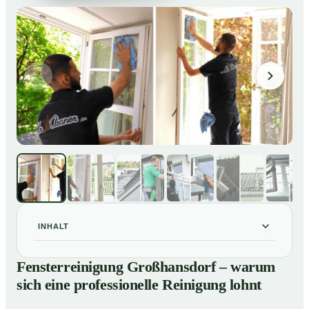
INHALT
Fensterreinigung Großhansdorf – warum sich eine
01
Fensterreinigung Großhansdorf – warum
professionelle Reinigung lohnt
sich eine professionelle Reinigung lohnt
Unsere Leistungen im Überblick
02