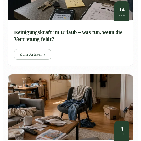
14
JUL
Reinigungskraft im Urlaub – was tun, wenn die
Vertretung fehlt?
Zum Artikel
→
9
JUL