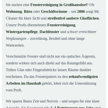
Warum Mr. Cleaner in Großhansdorf?
03
Sie suchen eine
Fensterreinigung in Großhansdorf
? Ob
Wohnung
,
Büro
oder
Geschäftsräume
– seit
2006
sorgt Mr.
So funktioniert’s
04
Cleaner für
klare Sicht
und
streifenfrei saubere Glasflächen
.
Fensterreinigung in Großhansdorf und Umgebung
05
Unsere Profis übernehmen
Fensterreinigung
,
Jetzt kostenloses Angebot einholen
06
Wintergartenpflege
,
Dachfenster
und
schwer erreichbare
So arbeiten unsere Reinigungskräfte bei einer
07
Verglasungen
– zuverlässig, flexibel und ohne lange
Fensterreinigung in Großhansdorf
Wartezeiten.
Verschmutzte Fenster sind nicht nur ein optisches Ärgernis,
sondern wirken sich auch direkt auf das Raumgefühl aus.
Trübes Glas oder Fingerabdrücke lassen Räume dunkler
erscheinen. Da das Fensterputzen zu den
zeitaufwendigsten
Arbeiten im Haushalt
gehört, lohnt sich die Unterstützung
vom Profi.
Wir sparen Ihnen Zeit und Nerven – und sorgen für eine klare
Aussicht. Als Faustregel gilt:
2–3 Reinigungen pro Jahr
sind