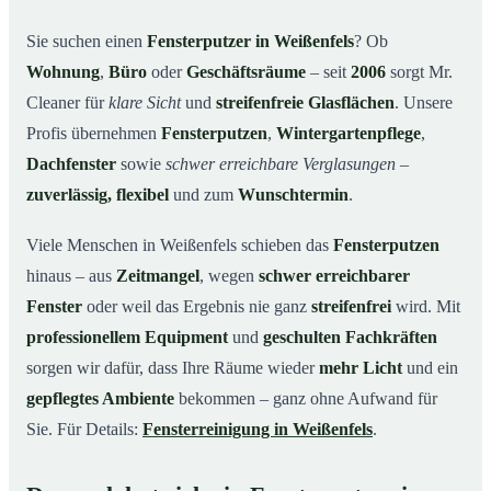
Unsere Leistungen im Überblick
03
Sie suchen einen
Fensterputzer in Weißenfels
? Ob
Wohnung
,
Büro
oder
Geschäftsräume
– seit
2006
sorgt Mr.
Warum Mr. Cleaner in Weißenfels?
04
Cleaner für
klare Sicht
und
streifenfreie Glasflächen
. Unsere
So funktioniert’s
05
Profis übernehmen
Fensterputzen
,
Wintergartenpflege
,
Fensterputzer in Weißenfels & Umgebung
06
Dachfenster
sowie
schwer erreichbare Verglasungen
–
Jetzt kostenloses Angebot einholen
07
zuverlässig, flexibel
und zum
Wunschtermin
.
Qualität, die man sieht – ein Fensterputzer in
08
Weißenfels im Einsatz
Viele Menschen in Weißenfels schieben das
Fensterputzen
hinaus – aus
Zeitmangel
, wegen
schwer erreichbarer
Fenster
oder weil das Ergebnis nie ganz
streifenfrei
wird. Mit
professionellem Equipment
und
geschulten Fachkräften
sorgen wir dafür, dass Ihre Räume wieder
mehr Licht
und ein
gepflegtes Ambiente
bekommen – ganz ohne Aufwand für
Sie. Für Details:
Fensterreinigung in Weißenfels
.