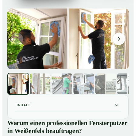
INHALT
Warum einen professionellen Fensterputzer in
01
Warum einen professionellen Fensterputzer
Weißenfels beauftragen?
in Weißenfels beauftragen?
Darum lohnt sich ein Fensterputzer in Weißenfels
02