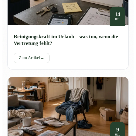
14
JUL
Reinigungskraft im Urlaub – was tun, wenn die
Vertretung fehlt?
Zum Artikel
→
9
JUL