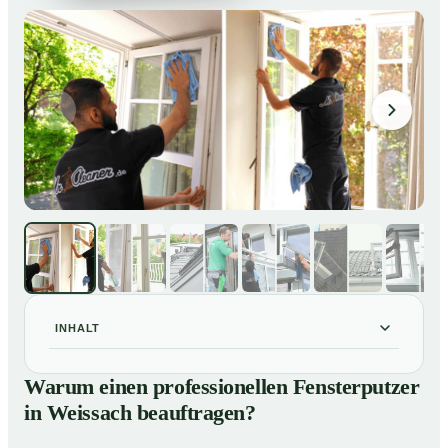
INHALT
Warum einen professionellen Fensterputzer in
01
Warum einen professionellen Fensterputzer
Weissach beauftragen?
in Weissach beauftragen?
Darum lohnt sich ein Fensterputzer in Weissach
02