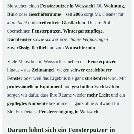
Unsere Leistungen im Überblick
03
Sie suchen einen
Fensterputzer in Weissach
? Ob
Wohnung
,
Büro
oder
Geschäftsräume
– seit
2006
sorgt Mr. Cleaner für
Warum Mr. Cleaner in Weissach?
04
klare Sicht
und
streifenfreie Glasflächen
. Unsere Profis
So funktioniert’s
05
übernehmen
Fensterputzen
,
Wintergartenpflege
,
Fensterputzer in Weissach & Umgebung
06
Dachfenster
sowie
schwer erreichbare Verglasungen
–
Jetzt kostenloses Angebot einholen
07
zuverlässig, flexibel
und zum
Wunschtermin
.
Qualität, die man sieht – ein Fensterputzer in
08
Weissach im Einsatz
Viele Menschen in Weissach schieben das
Fensterputzen
hinaus – aus
Zeitmangel
, wegen
schwer erreichbarer
Fenster
oder weil das Ergebnis nie ganz
streifenfrei
wird. Mit
professionellem Equipment
und
geschulten Fachkräften
sorgen wir dafür, dass Ihre Räume wieder
mehr Licht
und ein
gepflegtes Ambiente
bekommen – ganz ohne Aufwand für
Sie. Für Details:
Fensterreinigung in Weissach
.
Darum lohnt sich ein Fensterputzer in