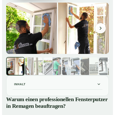
INHALT
Warum einen professionellen Fensterputzer in
01
Warum einen professionellen Fensterputzer
Remagen beauftragen?
in Remagen beauftragen?
Darum lohnt sich ein Fensterputzer in Remagen
02