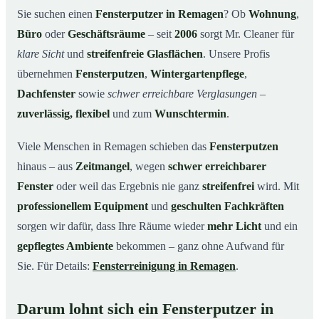
Unsere Leistungen im Überblick
03
Sie suchen einen
Fensterputzer in Remagen
? Ob
Wohnung
,
Büro
oder
Geschäftsräume
– seit
2006
sorgt Mr. Cleaner für
Warum Mr. Cleaner in Remagen?
04
klare Sicht
und
streifenfreie Glasflächen
. Unsere Profis
So funktioniert’s
05
übernehmen
Fensterputzen
,
Wintergartenpflege
,
Fensterputzer in Remagen & Umgebung
06
Dachfenster
sowie
schwer erreichbare Verglasungen
–
Jetzt kostenloses Angebot einholen
07
zuverlässig, flexibel
und zum
Wunschtermin
.
Qualität, die man sieht – ein Fensterputzer in
08
Remagen im Einsatz
Viele Menschen in Remagen schieben das
Fensterputzen
hinaus – aus
Zeitmangel
, wegen
schwer erreichbarer
Fenster
oder weil das Ergebnis nie ganz
streifenfrei
wird. Mit
professionellem Equipment
und
geschulten Fachkräften
sorgen wir dafür, dass Ihre Räume wieder
mehr Licht
und ein
gepflegtes Ambiente
bekommen – ganz ohne Aufwand für
Sie. Für Details:
Fensterreinigung in Remagen
.
Darum lohnt sich ein Fensterputzer in