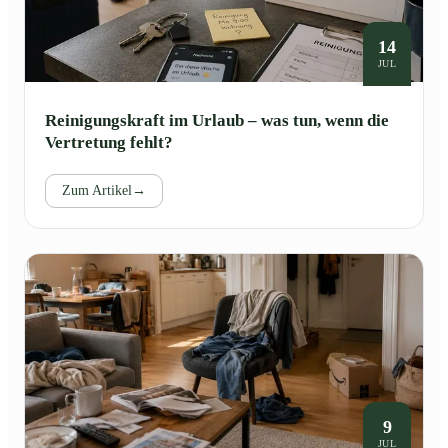
14
JUL
Reinigungskraft im Urlaub – was tun, wenn die
Vertretung fehlt?
Zum Artikel
→
9
JUL