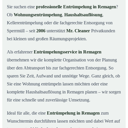
Was kostet eine Entrümpelung in Remagen?
03
Sie suchen eine
professionelle Entrümpelung in Remagen
?
Ob
Wohnungsentrümpelung
,
Haushaltsauflösung
,
Warum Mr. Cleaner in Remagen?
04
Kellerentrümpelung oder die fachgerechte Entsorgung von
Typische Anlässe für eine Entrümpelung
05
Sperrmüll – seit
2006
unterstützt
Mr. Cleaner
Privatkunden
Entrümpelung in Remagen & Umgebung
06
bei kleinen und großen Räumungsprojekten.
Jetzt Angebot einholen
07
Als erfahrener
Entrümpelungsservice in Remagen
Entrümpelung in Remagen – so arbeiten unsere Profis
08
übernehmen wir die komplette Organisation von der Planung
über den Abtransport bis zur fachgerechten Entsorgung. So
sparen Sie Zeit, Aufwand und unnötige Wege. Ganz gleich, ob
Sie eine Wohnung entrümpeln lassen möchten oder eine
komplette Haushaltsauflösung in Remagen planen – wir sorgen
für eine schnelle und zuverlässige Umsetzung.
Ideal für alle, die eine
Entrümpelung in Remagen
zum
Wunschtermin durchführen lassen möchten und dabei Wert auf