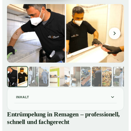
INHALT
Entrümpelung in Remagen – professionell, schnell und
01
Entrümpelung in Remagen – professionell,
fachgerecht
schnell und fachgerecht
Unsere Leistungen im Überblick
02