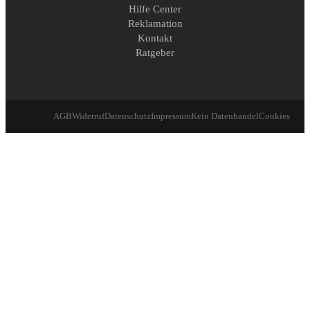
Hilfe Center
Reklamation
Kontakt
Ratgeber
AGB
Widerruf
Datenschutz
Impressum
Kein Datenhandel
Cookies