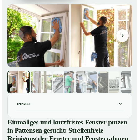
INHALT
Einmaliges und kurzfristes Fenster putzen in
01
Einmaliges und kurzfristes Fenster putzen
Pattensen gesucht: Streifenfreie Reinigung der Fenster
in Pattensen gesucht: Streifenfreie
und Fensterrahmen
Reinigung der Fenster und Fensterrahmen