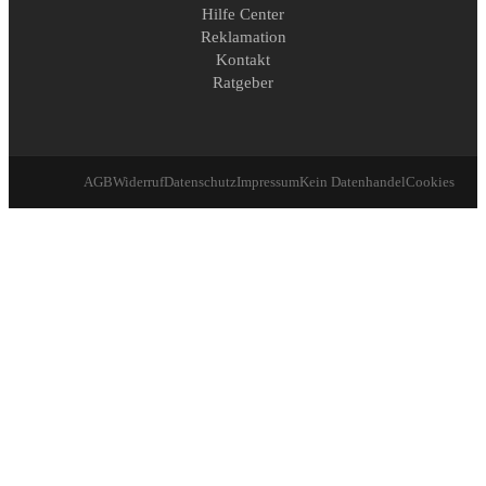
Hilfe Center
Reklamation
Kontakt
Ratgeber
AGB
Widerruf
Datenschutz
Impressum
Kein Datenhandel
Cookies