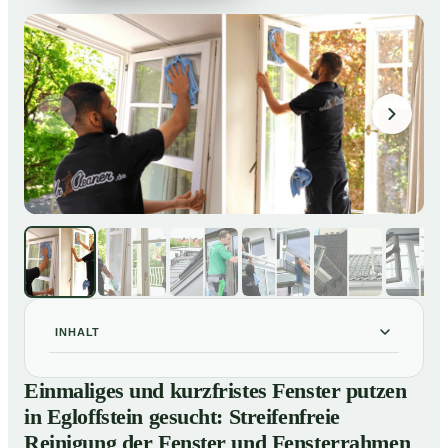
INHALT
Einmaliges und kurzfristes Fenster putzen in
01
Einmaliges und kurzfristes Fenster putzen
Egloffstein gesucht: Streifenfreie Reinigung der
in Egloffstein gesucht: Streifenfreie
Fenster und Fensterrahmen
Reinigung der Fenster und Fensterrahmen