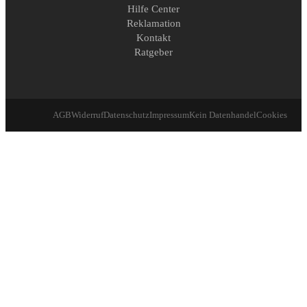
Hilfe Center
Reklamation
Kontakt
Ratgeber
AGB
Widerruf
Datenschutz
Impressum
Kein Datenhandel
Cookies