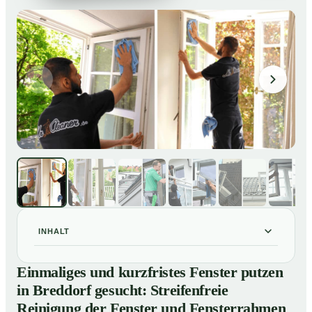
INHALT
Einmaliges und kurzfristes Fenster putzen in Breddorf
01
Einmaliges und kurzfristes Fenster putzen
gesucht: Streifenfreie Reinigung der Fenster und
in Breddorf gesucht: Streifenfreie
Fensterrahmen
Reinigung der Fenster und Fensterrahmen