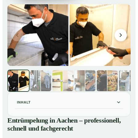
INHALT
Entrümpelung in Aachen – professionell, schnell und
01
Entrümpelung in Aachen – professionell,
fachgerecht
schnell und fachgerecht
Unsere Leistungen im Überblick
02