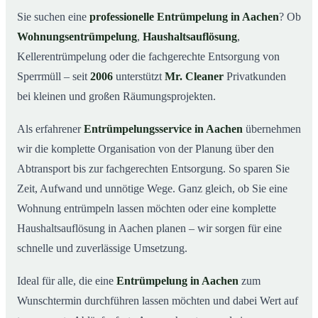
Was kostet eine Entrümpelung in Aachen?
03
Sie suchen eine
professionelle Entrümpelung in Aachen
? Ob
Wohnungsentrümpelung
,
Haushaltsauflösung
,
Warum Mr. Cleaner in Aachen?
04
Kellerentrümpelung oder die fachgerechte Entsorgung von
Typische Anlässe für eine Entrümpelung
05
Sperrmüll – seit
2006
unterstützt
Mr. Cleaner
Privatkunden
Entrümpelung in Aachen & Umgebung
06
bei kleinen und großen Räumungsprojekten.
Jetzt Angebot einholen
07
Als erfahrener
Entrümpelungsservice in Aachen
übernehmen
Entrümpelung in Aachen – so arbeiten unsere Profis
08
wir die komplette Organisation von der Planung über den
Abtransport bis zur fachgerechten Entsorgung. So sparen Sie
Zeit, Aufwand und unnötige Wege. Ganz gleich, ob Sie eine
Wohnung entrümpeln lassen möchten oder eine komplette
Haushaltsauflösung in Aachen planen – wir sorgen für eine
schnelle und zuverlässige Umsetzung.
Ideal für alle, die eine
Entrümpelung in Aachen
zum
Wunschtermin durchführen lassen möchten und dabei Wert auf