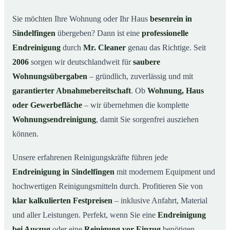
Warum Mr. Cleaner in Sindelfingen?
03
Sie möchten Ihre Wohnung oder Ihr Haus
besenrein in
Sindelfingen
übergeben? Dann ist eine
professionelle
So läuft die Endreinigung in Sindelfingen ab
04
Endreinigung
durch
Mr. Cleaner
genau das Richtige. Seit
Typische Anlässe für eine Endreinigung
05
2006
sorgen wir deutschlandweit für
saubere
Endreinigung in Sindelfingen & Umgebung
06
Wohnungsübergaben
– gründlich, zuverlässig und mit
Jetzt Angebot anfordern
07
garantierter Abnahmebereitschaft
. Ob
Wohnung, Haus
So sieht eine professionelle Endreinigung in
oder Gewerbefläche
– wir übernehmen die komplette
08
Sindelfingen aus
Wohnungsendreinigung
, damit Sie sorgenfrei ausziehen
können.
Unsere erfahrenen Reinigungskräfte führen jede
Endreinigung in Sindelfingen
mit modernem Equipment und
hochwertigen Reinigungsmitteln durch. Profitieren Sie von
klar kalkulierten Festpreisen
– inklusive Anfahrt, Material
und aller Leistungen. Perfekt, wenn Sie eine
Endreinigung
bei Auszug
oder eine
Reinigung vor Einzug
benötigen.