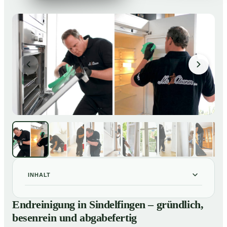
INHALT
Endreinigung in Sindelfingen – gründlich, besenrein
01
Endreinigung in Sindelfingen – gründlich,
und abgabefertig
besenrein und abgabefertig
Unsere Leistungen im Überblick
02