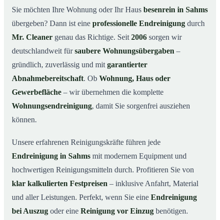
Warum Mr. Cleaner in Sahms?
03
Sie möchten Ihre Wohnung oder Ihr Haus
besenrein in Sahms
übergeben? Dann ist eine
professionelle Endreinigung
durch
So läuft die Endreinigung in Sahms ab
04
Mr. Cleaner
genau das Richtige. Seit
2006
sorgen wir
Typische Anlässe für eine Endreinigung
05
deutschlandweit für
saubere Wohnungsübergaben
–
Endreinigung in Sahms & Umgebung
06
gründlich, zuverlässig und mit
garantierter
Jetzt Angebot anfordern
07
Abnahmebereitschaft
. Ob
Wohnung, Haus oder
So sieht eine professionelle Endreinigung in
Gewerbefläche
– wir übernehmen die komplette
08
Sahms aus
Wohnungsendreinigung
, damit Sie sorgenfrei ausziehen
können.
Unsere erfahrenen Reinigungskräfte führen jede
Endreinigung in Sahms
mit modernem Equipment und
hochwertigen Reinigungsmitteln durch. Profitieren Sie von
klar kalkulierten Festpreisen
– inklusive Anfahrt, Material
und aller Leistungen. Perfekt, wenn Sie eine
Endreinigung
bei Auszug
oder eine
Reinigung vor Einzug
benötigen.