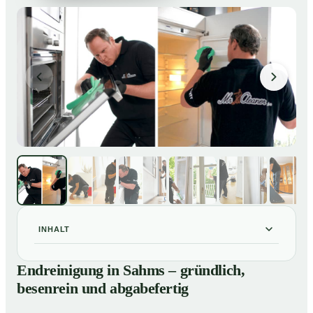
INHALT
Endreinigung in Sahms – gründlich, besenrein und
01
Endreinigung in Sahms – gründlich,
abgabefertig
besenrein und abgabefertig
Unsere Leistungen im Überblick
02