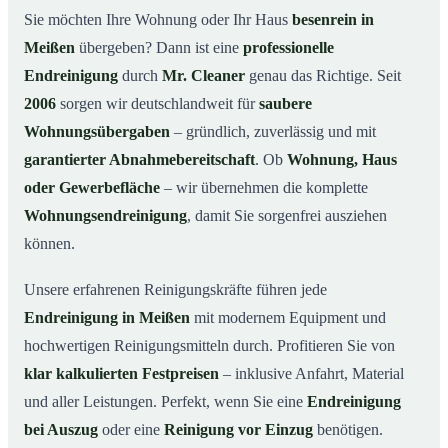
Warum Mr. Cleaner in Meißen?
03
Sie möchten Ihre Wohnung oder Ihr Haus
besenrein in
Meißen
übergeben? Dann ist eine
professionelle
So läuft die Endreinigung in Meißen ab
04
Endreinigung
durch
Mr. Cleaner
genau das Richtige. Seit
Typische Anlässe für eine Endreinigung
05
2006
sorgen wir deutschlandweit für
saubere
Endreinigung in Meißen & Umgebung
06
Wohnungsübergaben
– gründlich, zuverlässig und mit
Jetzt Angebot anfordern
07
garantierter Abnahmebereitschaft
. Ob
Wohnung, Haus
So sieht eine professionelle Endreinigung in
oder Gewerbefläche
– wir übernehmen die komplette
08
Meißen aus
Wohnungsendreinigung
, damit Sie sorgenfrei ausziehen
können.
Unsere erfahrenen Reinigungskräfte führen jede
Endreinigung in Meißen
mit modernem Equipment und
hochwertigen Reinigungsmitteln durch. Profitieren Sie von
klar kalkulierten Festpreisen
– inklusive Anfahrt, Material
und aller Leistungen. Perfekt, wenn Sie eine
Endreinigung
bei Auszug
oder eine
Reinigung vor Einzug
benötigen.