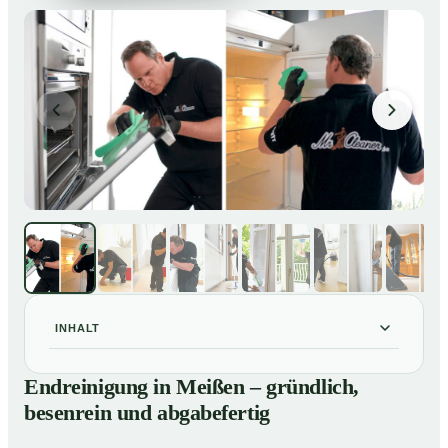
INHALT
Endreinigung in Meißen – gründlich, besenrein und
01
Endreinigung in Meißen – gründlich,
abgabefertig
besenrein und abgabefertig
Unsere Leistungen im Überblick
02