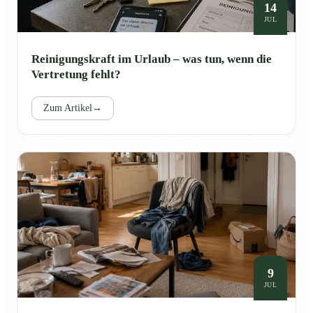
14
JUL
Reinigungskraft im Urlaub – was tun, wenn die
Vertretung fehlt?
Zum Artikel
→
9
JUL