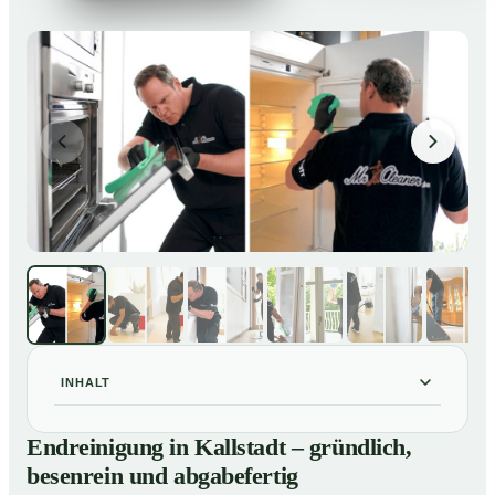
INHALT
Endreinigung in Kallstadt – gründlich, besenrein und
01
Endreinigung in Kallstadt – gründlich,
abgabefertig
besenrein und abgabefertig
Unsere Leistungen im Überblick
02