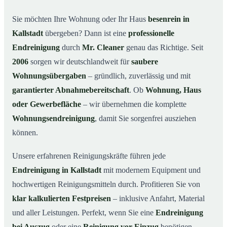
Warum Mr. Cleaner in Kallstadt?
03
Sie möchten Ihre Wohnung oder Ihr Haus
besenrein in
Kallstadt
übergeben? Dann ist eine
professionelle
So läuft die Endreinigung in Kallstadt ab
04
Endreinigung
durch
Mr. Cleaner
genau das Richtige. Seit
Typische Anlässe für eine Endreinigung
05
2006
sorgen wir deutschlandweit für
saubere
Endreinigung in Kallstadt & Umgebung
06
Wohnungsübergaben
– gründlich, zuverlässig und mit
Jetzt Angebot anfordern
07
garantierter Abnahmebereitschaft
. Ob
Wohnung, Haus
So sieht eine professionelle Endreinigung in
oder Gewerbefläche
– wir übernehmen die komplette
08
Kallstadt aus
Wohnungsendreinigung
, damit Sie sorgenfrei ausziehen
können.
Unsere erfahrenen Reinigungskräfte führen jede
Endreinigung in Kallstadt
mit modernem Equipment und
hochwertigen Reinigungsmitteln durch. Profitieren Sie von
klar kalkulierten Festpreisen
– inklusive Anfahrt, Material
und aller Leistungen. Perfekt, wenn Sie eine
Endreinigung
bei Auszug
oder eine
Reinigung vor Einzug
benötigen.