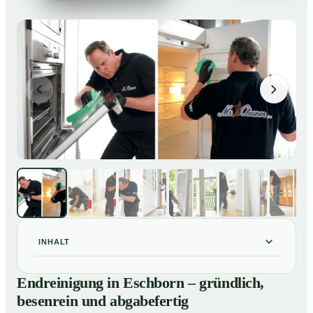
INHALT
Endreinigung in Eschborn – gründlich, besenrein und
01
Endreinigung in Eschborn – gründlich,
abgabefertig
besenrein und abgabefertig
Unsere Leistungen im Überblick
02