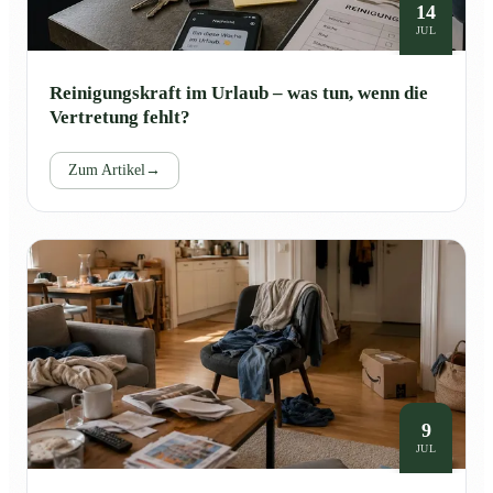
14
JUL
Reinigungskraft im Urlaub – was tun, wenn die
Vertretung fehlt?
Zum Artikel
→
9
JUL