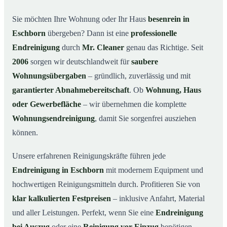
Warum Mr. Cleaner in Eschborn?
03
Sie möchten Ihre Wohnung oder Ihr Haus
besenrein in
Eschborn
übergeben? Dann ist eine
professionelle
So läuft die Endreinigung in Eschborn ab
04
Endreinigung
durch
Mr. Cleaner
genau das Richtige. Seit
Typische Anlässe für eine Endreinigung
05
2006
sorgen wir deutschlandweit für
saubere
Endreinigung in Eschborn & Umgebung
06
Wohnungsübergaben
– gründlich, zuverlässig und mit
Jetzt Angebot anfordern
07
garantierter Abnahmebereitschaft
. Ob
Wohnung, Haus
So sieht eine professionelle Endreinigung in
oder Gewerbefläche
– wir übernehmen die komplette
08
Eschborn aus
Wohnungsendreinigung
, damit Sie sorgenfrei ausziehen
können.
Unsere erfahrenen Reinigungskräfte führen jede
Endreinigung in Eschborn
mit modernem Equipment und
hochwertigen Reinigungsmitteln durch. Profitieren Sie von
klar kalkulierten Festpreisen
– inklusive Anfahrt, Material
und aller Leistungen. Perfekt, wenn Sie eine
Endreinigung
bei Auszug
oder eine
Reinigung vor Einzug
benötigen.