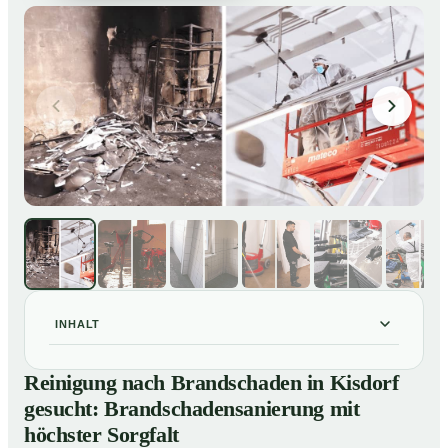
INHALT
Reinigung nach Brandschaden in Kisdorf gesucht:
01
Reinigung nach Brandschaden in Kisdorf
Brandschadensanierung mit höchster Sorgfalt
gesucht: Brandschadensanierung mit
Brandreinigung in Kisdorf – Profis im Einsatz
02
höchster Sorgfalt