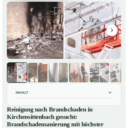
INHALT
Reinigung nach Brandschaden in Kirchensittenbach
01
Reinigung nach Brandschaden in
gesucht: Brandschadensanierung mit höchster Sorgfalt
Kirchensittenbach gesucht:
Brandreinigung in Kirchensittenbach – Profis im
02
Brandschadensanierung mit höchster
Einsatz