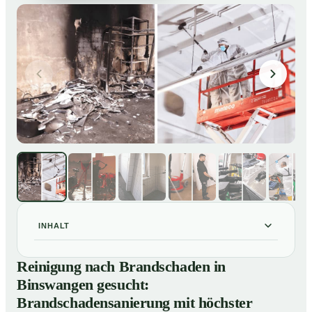
INHALT
Reinigung nach Brandschaden in Binswangen gesucht:
01
Reinigung nach Brandschaden in
Brandschadensanierung mit höchster Sorgfalt
Binswangen gesucht:
Brandreinigung in Binswangen – Profis im Einsatz
02
Brandschadensanierung mit höchster