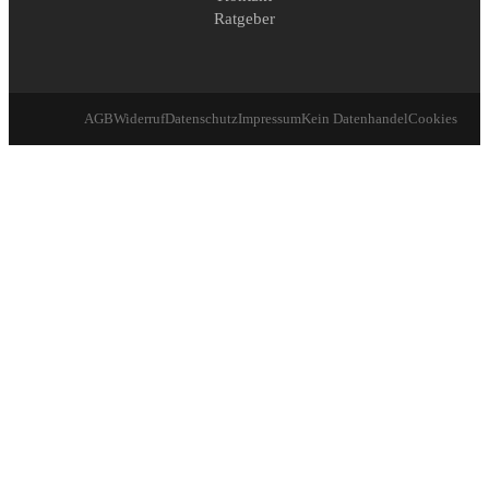
Ratgeber
AGB
Widerruf
Datenschutz
Impressum
Kein Datenhandel
Cookies