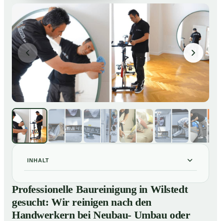
INHALT
Professionelle Baureinigung in Wilstedt gesucht: Wir
01
Professionelle Baureinigung in Wilstedt
reinigen nach den Handwerkern bei Neubau- Umbau
gesucht: Wir reinigen nach den
oder Renovierungen
Handwerkern bei Neubau- Umbau oder
Baureinigung in Wilstedt – Profis im Einsatz
02