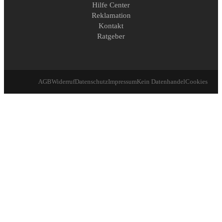
Hilfe Center
Reklamation
Kontakt
Ratgeber
AGB
Widerruf
Datenschutz
Impressum
Kein Datenhandel
Cookies