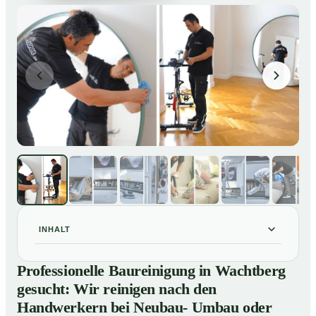
INHALT
Professionelle Baureinigung in Wachtberg gesucht: Wir
01
Professionelle Baureinigung in Wachtberg
reinigen nach den Handwerkern bei Neubau- Umbau
gesucht: Wir reinigen nach den
oder Renovierungen
Handwerkern bei Neubau- Umbau oder
Baureinigung in Wachtberg – Profis im Einsatz
02