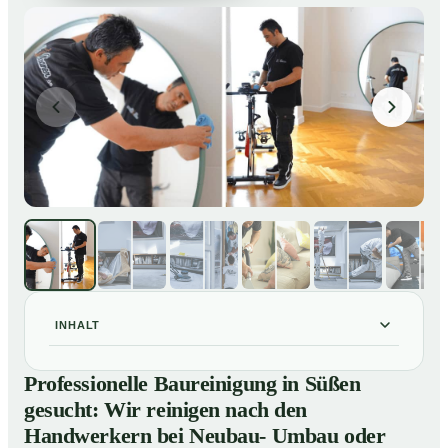
INHALT
Professionelle Baureinigung in Süßen gesucht: Wir
01
Professionelle Baureinigung in Süßen
reinigen nach den Handwerkern bei Neubau- Umbau
gesucht: Wir reinigen nach den
oder Renovierungen
Handwerkern bei Neubau- Umbau oder
Baureinigung in Süßen – Profis im Einsatz
02