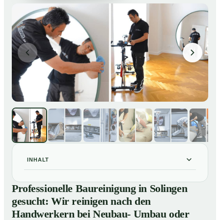
INHALT
Professionelle Baureinigung in Solingen gesucht: Wir
01
Professionelle Baureinigung in Solingen
reinigen nach den Handwerkern bei Neubau- Umbau
gesucht: Wir reinigen nach den
oder Renovierungen
Handwerkern bei Neubau- Umbau oder
Baureinigung in Solingen – Profis im Einsatz
02