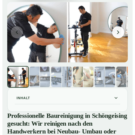
INHALT
Professionelle Baureinigung in Schöngeising gesucht:
01
Professionelle Baureinigung in Schöngeising
Wir reinigen nach den Handwerkern bei Neubau-
gesucht: Wir reinigen nach den
Umbau oder Renovierungen
Handwerkern bei Neubau- Umbau oder
Baureinigung in Schöngeising – Profis im Einsatz
02