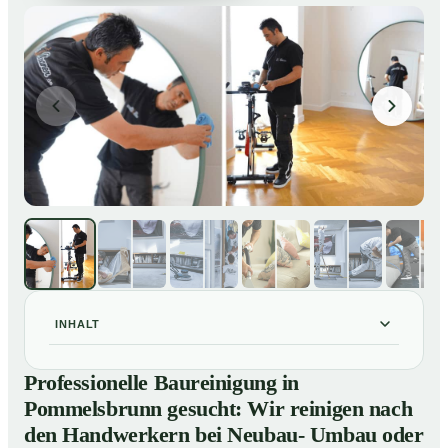
INHALT
Professionelle Baureinigung in Pommelsbrunn
01
Professionelle Baureinigung in
gesucht: Wir reinigen nach den Handwerkern bei
Pommelsbrunn gesucht: Wir reinigen nach
Neubau- Umbau oder Renovierungen
den Handwerkern bei Neubau- Umbau oder
Baureinigung in Pommelsbrunn – Profis im Einsatz
02