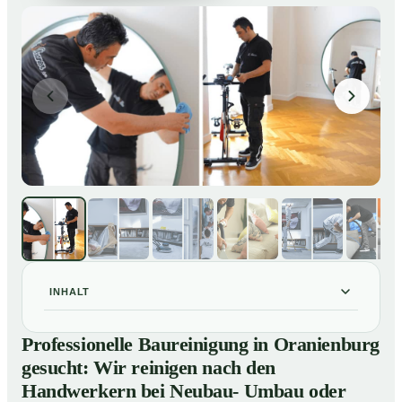
INHALT
Professionelle Baureinigung in Oranienburg gesucht:
01
Professionelle Baureinigung in Oranienburg
Wir reinigen nach den Handwerkern bei Neubau-
gesucht: Wir reinigen nach den
Umbau oder Renovierungen
Handwerkern bei Neubau- Umbau oder
Baureinigung in Oranienburg – Profis im Einsatz
02