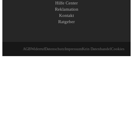
Hilfe Center
Reklamation
Kontakt
Ratgeber
AGB
Widerruf
Datenschutz
Impressum
Kein Datenhandel
Cookies