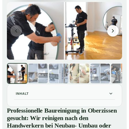
INHALT
Professionelle Baureinigung in Oberzissen gesucht:
01
Professionelle Baureinigung in Oberzissen
Wir reinigen nach den Handwerkern bei Neubau-
gesucht: Wir reinigen nach den
Umbau oder Renovierungen
Handwerkern bei Neubau- Umbau oder
Baureinigung in Oberzissen – Profis im Einsatz
02