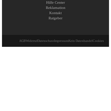
Hilfe Center
Reklamation
Kontakt
Ratgeber
AGB
Widerruf
Datenschutz
Impressum
Kein Datenhandel
Cookies