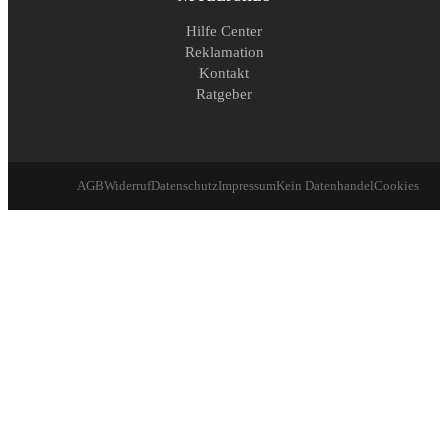
Hilfe Center
Reklamation
Kontakt
Ratgeber
AGB
Widerruf
Datenschutz
Impressum
Kein Datenhandel
Cookies