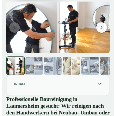
INHALT
Professionelle Baureinigung in Laumersheim gesucht:
01
Professionelle Baureinigung in
Wir reinigen nach den Handwerkern bei Neubau-
Laumersheim gesucht: Wir reinigen nach
Umbau oder Renovierungen
den Handwerkern bei Neubau- Umbau oder
Baureinigung in Laumersheim – Profis im Einsatz
02