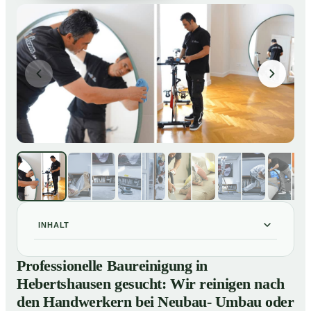
INHALT
Professionelle Baureinigung in Hebertshausen
01
Professionelle Baureinigung in
gesucht: Wir reinigen nach den Handwerkern bei
Hebertshausen gesucht: Wir reinigen nach
Neubau- Umbau oder Renovierungen
den Handwerkern bei Neubau- Umbau oder
Baureinigung in Hebertshausen – Profis im Einsatz
02