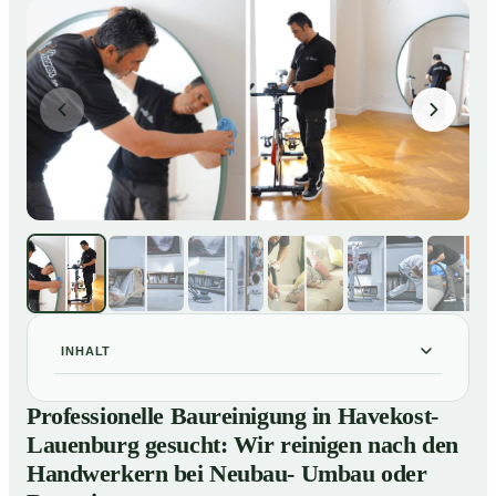
INHALT
Professionelle Baureinigung in Havekost-Lauenburg
01
Professionelle Baureinigung in Havekost-
gesucht: Wir reinigen nach den Handwerkern bei
Lauenburg gesucht: Wir reinigen nach den
Neubau- Umbau oder Renovierungen
Handwerkern bei Neubau- Umbau oder
Baureinigung in Havekost-Lauenburg – Profis im
02