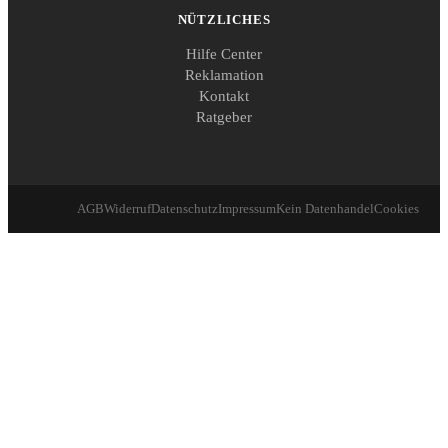
NÜTZLICHES
Hilfe Center
Reklamation
Kontakt
Ratgeber
AGB
Widerruf
Datenschutz
Impressum
Kein Datenhandel
Cookies