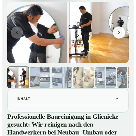
INHALT
Professionelle Baureinigung in Glienicke gesucht: Wir
01
Professionelle Baureinigung in Glienicke
reinigen nach den Handwerkern bei Neubau- Umbau
gesucht: Wir reinigen nach den
oder Renovierungen
Handwerkern bei Neubau- Umbau oder
Baureinigung in Glienicke – Profis im Einsatz
02