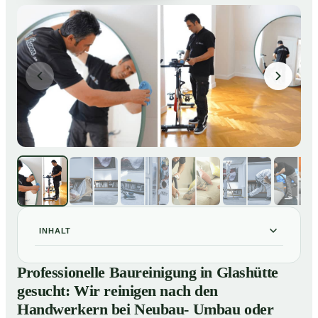
INHALT
Professionelle Baureinigung in Glashütte gesucht: Wir
01
Professionelle Baureinigung in Glashütte
reinigen nach den Handwerkern bei Neubau- Umbau
gesucht: Wir reinigen nach den
oder Renovierungen
Handwerkern bei Neubau- Umbau oder
Baureinigung in Glashütte – Profis im Einsatz
02