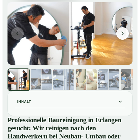
INHALT
Professionelle Baureinigung in Erlangen gesucht: Wir
01
Professionelle Baureinigung in Erlangen
reinigen nach den Handwerkern bei Neubau- Umbau
gesucht: Wir reinigen nach den
oder Renovierungen
Handwerkern bei Neubau- Umbau oder
Baureinigung in Erlangen – Profis im Einsatz
02