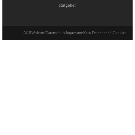
Ratgeber
AGB
Widerruf
Datenschutz
Impressum
Kein Datenhandel
Cookies