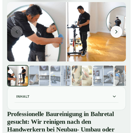
INHALT
Professionelle Baureinigung in Bahretal gesucht: Wir
01
Professionelle Baureinigung in Bahretal
reinigen nach den Handwerkern bei Neubau- Umbau
gesucht: Wir reinigen nach den
oder Renovierungen
Handwerkern bei Neubau- Umbau oder
Baureinigung in Bahretal – Profis im Einsatz
02