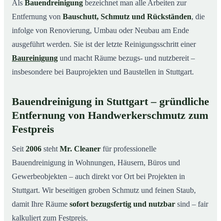
Als
Bauendreinigung
bezeichnet man alle Arbeiten zur
Leistungen auf einen Blick
03
Entfernung von
Bauschutt, Schmutz und Rückständen
, die
Typische Anlässe für eine Bauendreinigung in Stuttgart
04
infolge von Renovierung, Umbau oder Neubau am Ende
So läuft die Bauendreinigung in Stuttgart ab
ausgeführt werden. Sie ist der letzte Reinigungsschritt einer
05
Baureinigung
und macht Räume bezugs- und nutzbereit –
Preise & Kostenfaktoren
06
insbesondere bei Bauprojekten und Baustellen in Stuttgart.
Ihre Vorteile mit Mr. Cleaner
07
Ihr Ansprechpartner für Bauendreinigung in
08
Bauendreinigung in Stuttgart – gründliche
Stuttgart & Umgebung
Entfernung von Handwerkerschmutz zum
Fazit
09
Festpreis
So läuft eine professionelle Bauendreinigung in
10
Stuttgart ab
Seit
2006
steht
Mr. Cleaner
für professionelle
Bauendreinigung in Wohnungen, Häusern, Büros und
Gewerbeobjekten – auch direkt vor Ort bei Projekten in
Stuttgart. Wir beseitigen groben Schmutz und feinen Staub,
damit Ihre Räume
sofort bezugsfertig und nutzbar
sind – fair
kalkuliert zum Festpreis.