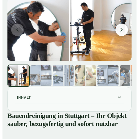
INHALT
Bauendreinigung in Stuttgart – Ihr Objekt sauber,
01
Bauendreinigung in Stuttgart – Ihr Objekt
bezugsfertig und sofort nutzbar
sauber, bezugsfertig und sofort nutzbar
Bauendreinigung in Stuttgart – gründliche Entfernung
02
von Handwerkerschmutz zum Festpreis