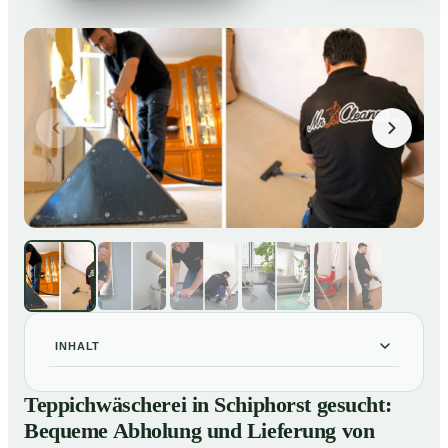
INHALT
Teppichwäscherei in Schiphorst gesucht: Bequeme
01
Teppichwäscherei in Schiphorst gesucht:
Abholung und Lieferung von losen Teppich bei Ihnen
Bequeme Abholung und Lieferung von
zu Hause