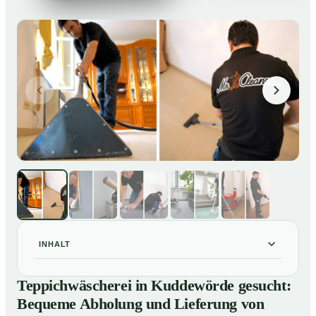
INHALT
Teppichwäscherei in Kuddewörde gesucht: Bequeme
01
Teppichwäscherei in Kuddewörde gesucht:
Abholung und Lieferung von losen Teppich bei Ihnen
Bequeme Abholung und Lieferung von
zu Hause