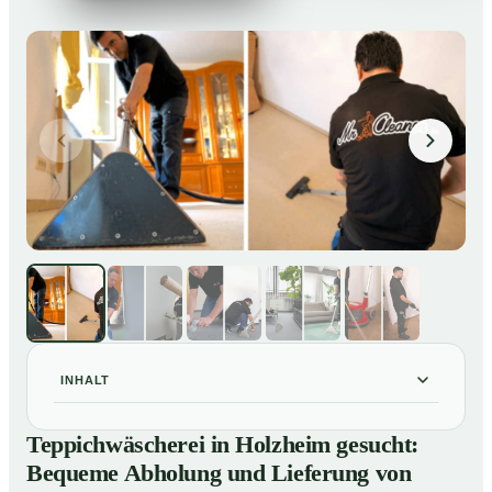
INHALT
Teppichwäscherei in Holzheim gesucht: Bequeme
01
Teppichwäscherei in Holzheim gesucht:
Abholung und Lieferung von losen Teppich bei Ihnen
Bequeme Abholung und Lieferung von
zu Hause