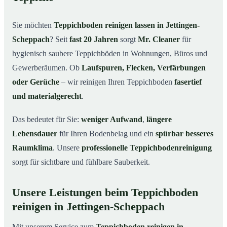
Jettingen-Scheppach
Warum Teppichboden reinigen mit Mr. Cleaner in
03
Sie möchten
Teppichboden reinigen lassen in Jettingen-
Jettingen-Scheppach?
Scheppach
? Seit
fast 20 Jahren
sorgt
Mr. Cleaner
für
So funktioniert’s
04
hygienisch saubere Teppichböden in Wohnungen, Büros und
Teppichboden reinigen in Jettingen-Scheppach &
05
Gewerberäumen. Ob
Laufspuren, Flecken, Verfärbungen
Umgebung
oder Gerüche
– wir reinigen Ihren Teppichboden
fasertief
Jetzt Angebot einholen
06
und materialgerecht
.
So reinigen unsere Profis Teppichböden in
07
Jettingen-Scheppach
Das bedeutet für Sie:
weniger Aufwand
,
längere
Lebensdauer
für Ihren Bodenbelag und ein
spürbar besseres
Raumklima
. Unsere
professionelle Teppichbodenreinigung
sorgt für sichtbare und fühlbare Sauberkeit.
Unsere Leistungen beim Teppichboden
reinigen in Jettingen-Scheppach
Mit unserem Service zum
Teppichboden reinigen in