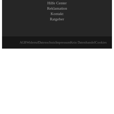
Hilfe Center
Reklamation
Kontakt
Ratgeber
AGB
Widerruf
Datenschutz
Impressum
Kein Datenhandel
Cookies