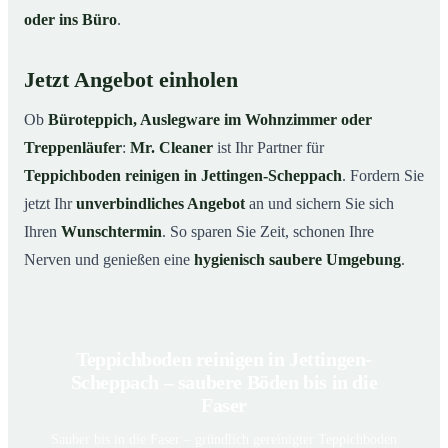
oder ins Büro
.
Jetzt Angebot einholen
Ob
Büroteppich, Auslegware im Wohnzimmer oder
Treppenläufer
:
Mr. Cleaner
ist Ihr Partner für
Teppichboden reinigen in Jettingen-Scheppach
. Fordern Sie
jetzt Ihr
unverbindliches Angebot
an und sichern Sie sich
Ihren
Wunschtermin
. So sparen Sie Zeit, schonen Ihre
Nerven und genießen eine
hygienisch saubere Umgebung
.
Teppichboden reinigen in Jettingen-
Scheppach – saubere Böden bis in die
Faser
Sauber bis in die Faser – gründlich gereinigter Teppichboden