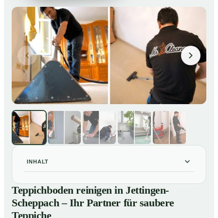
INHALT
Teppichboden reinigen in Jettingen-Scheppach – Ihr
01
Teppichboden reinigen in Jettingen-
Partner für saubere Teppiche
Scheppach – Ihr Partner für saubere
Unsere Leistungen beim Teppichboden reinigen in
02
Teppiche